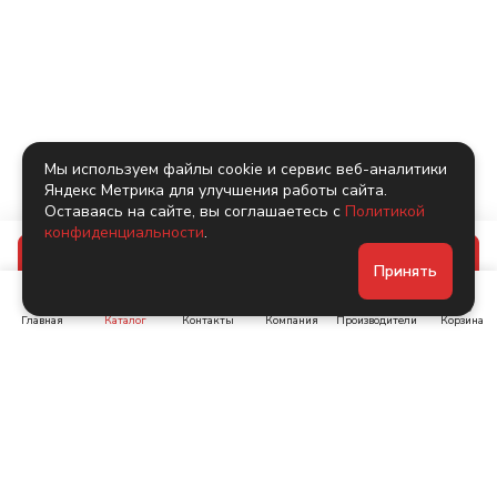
Мы используем файлы cookie и сервис веб-аналитики
Яндекс Метрика для улучшения работы сайта.
Оставаясь на сайте, вы соглашаетесь с
Политикой
конфиденциальности
.
В корзину
Принять
Главная
Каталог
Контакты
Компания
Производители
Корзина
Ленинский пр-т, д. 134
Коломяжский пр. 15, корп
1
+7 (905) 222-40-44
+7 (960) 283-67-89