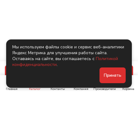
Мы используем файлы cookie и сервис веб-аналитики
Яндекс Метрика для улучшения работы сайта.
Оставаясь на сайте, вы соглашаетесь с
Политикой
конфиденциальности
.
В корзину
Принять
Главная
Каталог
Контакты
Компания
Производители
Корзина
Ленинский пр-т, д. 134
Коломяжский пр. 15, корп
1
+7 (905) 222-40-44
+7 (960) 283-67-89