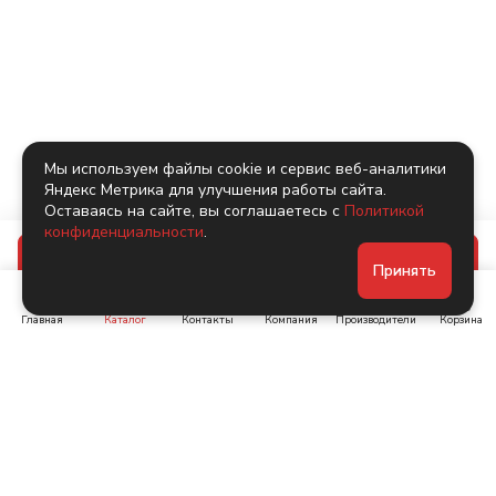
Мы используем файлы cookie и сервис веб-аналитики
Яндекс Метрика для улучшения работы сайта.
Оставаясь на сайте, вы соглашаетесь с
Политикой
конфиденциальности
.
В корзину
Принять
Главная
Каталог
Контакты
Компания
Производители
Корзина
Ленинский пр-т, д. 134
Коломяжский пр. 15, корп
1
+7 (905) 222-40-44
+7 (960) 283-67-89