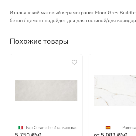
Итальянский матовый керамогранит Floor Gres Buildte
бетон / цемент подойдет для для гостиной/для корид
Похожие товары
Fap Ceramiche
·
Итальянская
Pames
5 750 ₽/
м²
от 5 083 ₽/
м²