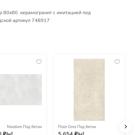
р 80x80. керамогранит с имитацией под
одской артикул 748917
Neodom
·
Под бетон
Floor Gres
·
Под бетон
 ₽/
м²
5 654 ₽/
м²