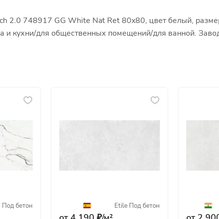
ch 2.0 748917 GG White Nat Ret 80x80, цвет белый, разме
ора и кухни/для общественных помещений/для ванной. Зав
a
·
Под бетон
Etile
·
Под бетон
от 4 190 ₽/
м²
от 2 900