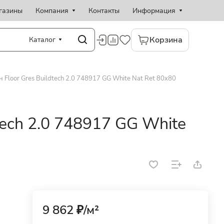
газины
Компания
Контакты
Информация
Корзина
Каталог
 Floor Gres Buildtech 2.0 748917 GG White Nat Ret 80x80
tech 2.0 748917 GG White
9 862 ₽/
м²