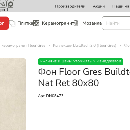
Производители
Акции
Наши ма
орп 1
ог
Плитка
Керамогранит
Мозаика
 керамогранит Floor Gres
Коллекция Buildtech 2.0 (Floor Gres)
Фон
НАЛИЧИЕ И ЦЕНЫ УТОЧНЯТЬ У МЕНЕДЖЕРОВ
Фон Floor Gres Build
Nat Ret 80x80
Арт.
DN08473