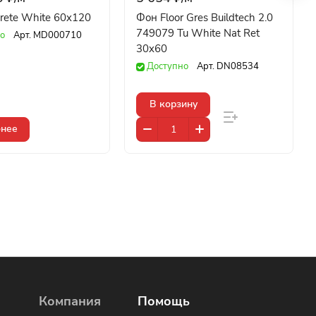
rete White 60x120
Фон Floor Gres Buildtech 2.0
749079 Tu White Nat Ret
о
Арт.
MD000710
30x60
Доступно
Арт.
DN08534
В корзину
нее
Компания
Помощь