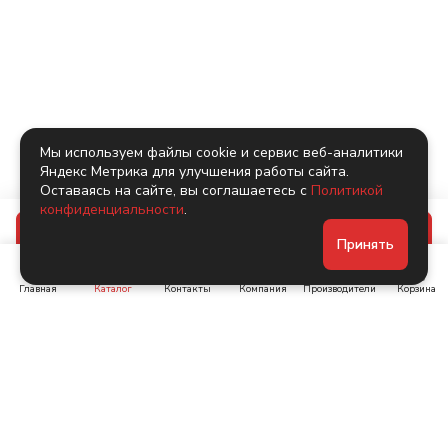
Мы используем файлы cookie и сервис веб-аналитики
Яндекс Метрика для улучшения работы сайта.
Оставаясь на сайте, вы соглашаетесь с
Политикой
конфиденциальности
.
В корзину
Принять
Главная
Каталог
Контакты
Компания
Производители
Корзина
Ленинский пр-т, д. 134
Коломяжский пр. 15, корп
1
+7 (905) 222-40-44
+7 (960) 283-67-89