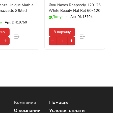
enza Unique Marble
Фон Naxos Rhapsody 120126
azzetto Silktech
White Beauty Nat Ret 60x120
Доступно
Арт.
DN18704
о
Арт.
DN19750
ину
В корзину
Компания
Помощь
О компании
Условия оплаты