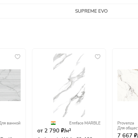
SUPREME EVO
Для ванной
Ennface
·
MARBLE
Provenza
·
Для общес
от 2 790 ₽/
м²
7 667 ₽