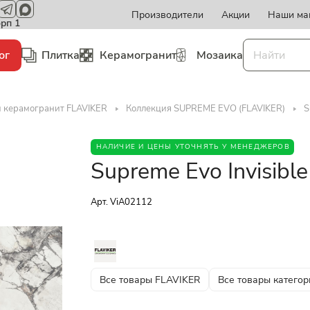
Производители
Акции
Наши ма
орп 1
ог
Плитка
Керамогранит
Мозаика
и керамогранит FLAVIKER
Коллекция SUPREME EVO (FLAVIKER)
S
НАЛИЧИЕ И ЦЕНЫ УТОЧНЯТЬ У МЕНЕДЖЕРОВ
Supreme Evo Invisibl
Арт.
ViA02112
Все товары FLAVIKER
Все товары категор