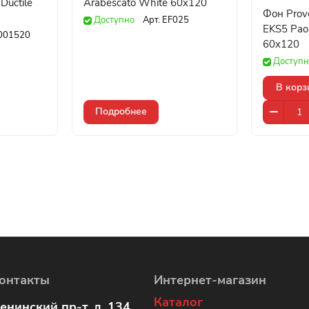
 Ductile
Arabescato White 60x120
Фон Prov
Доступно
Арт.
EF025
EKS5 Paon
001520
60x120
Доступн
В корз
Подробнее
онтакты
Интернет-магазин
Каталог
енинский пр-т, д. 134