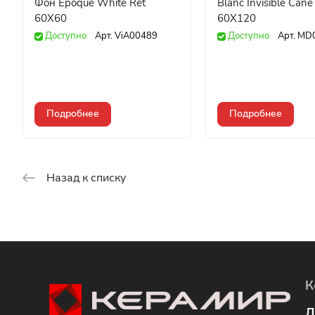
Фон Epoque White Ret
Blanc Invisible Cane
60X60
60X120
Доступно
Арт.
ViA00489
Доступно
Арт.
MD
Подробнее
Подробнее
Назад к списку
К
Л