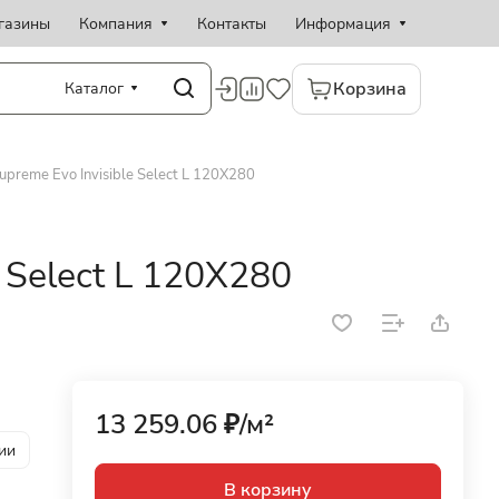
газины
Компания
Контакты
Информация
Корзина
Каталог
upreme Evo Invisible Select L 120X280
e Select L 120X280
13 259.06 ₽/
м²
ии
В корзину