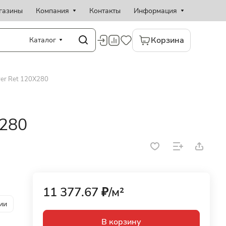
газины
Компания
Контакты
Информация
Корзина
Каталог
ver Ret 120X280
X280
11 377.67 ₽/
м²
ии
В корзину