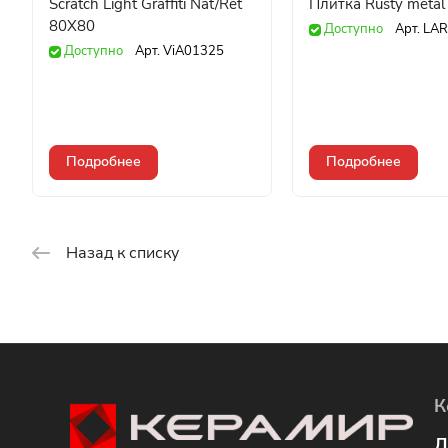
Scratch Light Graffiti Nat/Ret
Плитка Rusty metal 
80X80
Доступно
Арт.
LAR
Доступно
Арт.
ViA01325
Подробнее
Подробнее
Назад к списку
К
Л