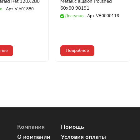
erald Ret 120X280
Metallic Illusion Polished
60x60 98191
о
Арт.
ViA01880
Доступно
Арт.
VB0000116
нее
Подробнее
Компания
Помощь
О компании
Условия оплаты