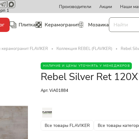
Производители
Акции
Наши ма
орп 1
ог
Плитка
Керамогранит
Мозаика
и керамогранит FLAVIKER
Коллекция REBEL (FLAVIKER)
Rebel Sil
НАЛИЧИЕ И ЦЕНЫ УТОЧНЯТЬ У МЕНЕДЖЕРОВ
Rebel Silver Ret 120
Арт.
ViA01884
Все товары FLAVIKER
Все товары категор