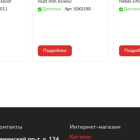
silver
Rust Iron 60x60
Rebel Em
011
Доступно
Арт.
SSK0180
Доступн
Подробнее
Подроб
онтакты
Интернет-магазин
Каталог
енинский пр-т, д. 134