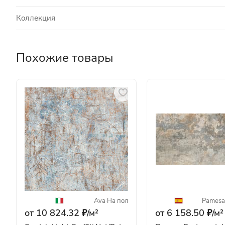
Коллекция
Похожие товары
Ava
·
На пол
Pamesa
от 10 824.32 ₽/
м²
от 6 158.50 ₽/
м²