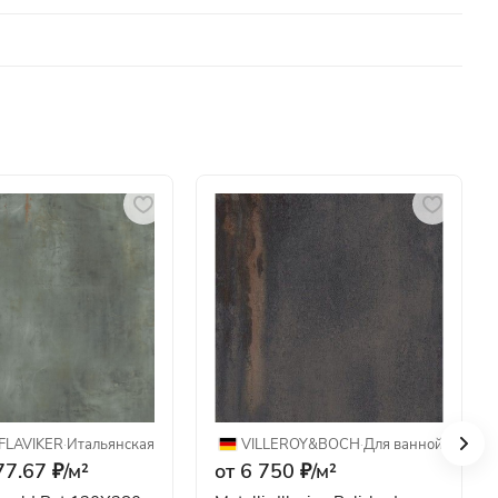
FLAVIKER
·
Итальянская
VILLEROY&BOCH
·
Для ванной
77.67 ₽/
м²
от 6 750 ₽/
м²