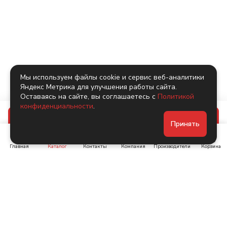
Мы используем файлы cookie и сервис веб-аналитики
Яндекс Метрика для улучшения работы сайта.
Оставаясь на сайте, вы соглашаетесь с
Политикой
конфиденциальности
.
В корзину
Принять
Главная
Каталог
Контакты
Компания
Производители
Корзина
Ленинский пр-т, д. 134
Коломяжский пр. 15, корп
1
+7 (905) 222-40-44
+7 (960) 283-67-89