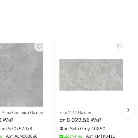
Alma Ceramica
·
На пол
zero4142
·
На пол
 ₽/
м²
от 8 022.56 ₽/
м²
ana 570x570x9
Фон Solo Grey 40X80
о
Арт.
ALM003666
Доступно
Арт.
KMTK0411