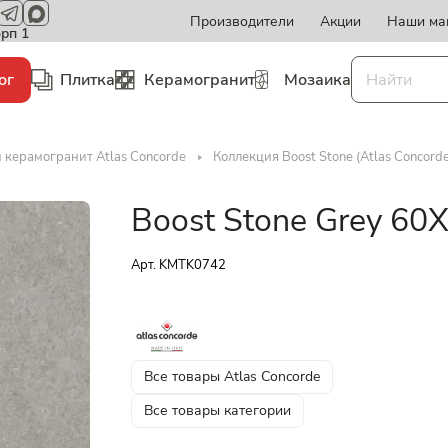
Производители
Акции
Наши ма
орп 1
ог
Плитка
Керамогранит
Мозаика
 керамогранит Atlas Concorde
Коллекция Boost Stone (Atlas Concorde
Boost Stone Grey 60
Арт.
KMTK0742
Все товары Atlas Concorde
Все товары категории