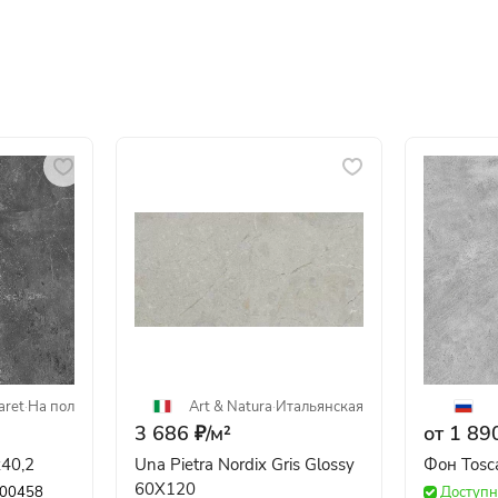
aret
·
На пол
Art & Natura
·
Итальянская
3 686 ₽/
м²
от 1 890
x40,2
Una Pietra Nordix Gris Glossy
Фон Tosc
60X120
00458
Доступн