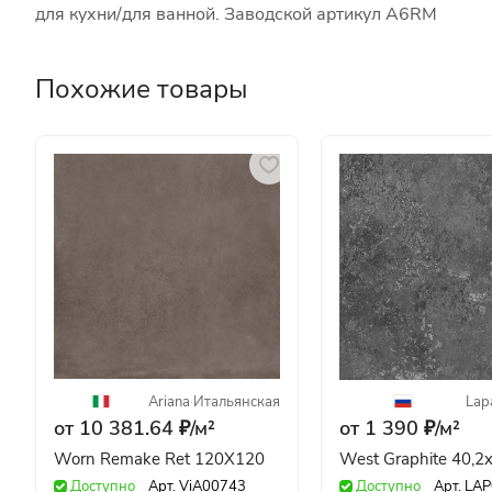
для кухни/для ванной. Заводской артикул A6RM
Похожие товары
Ariana
·
Итальянская
Lap
от 10 381.64 ₽/
м²
от 1 390 ₽/
м²
Worn Remake Ret 120X120
West Graphite 40,2
Доступно
Арт.
ViA00743
Доступно
Арт.
LAP