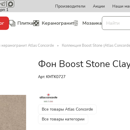
Производители
Акции
Наши ма
орп 1
ог
Плитка
Керамогранит
Мозаика
 керамогранит Atlas Concorde
Коллекция Boost Stone (Atlas Concorde
Фон Boost Stone Cla
Арт.
KMTK0727
Все товары Atlas Concorde
Все товары категории