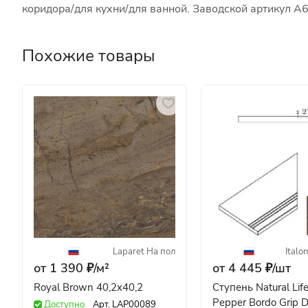
коридора/для кухни/для ванной. Заводской артикул A
Похожие товары
Laparet
·
На пол
Italon
от 1 390 ₽/
м²
от 4 445 ₽/
шт
Royal Brown 40,2x40,2
Ступень Natural Li
Pepper Bordo Grip 
Доступно
Арт.
LAP00089