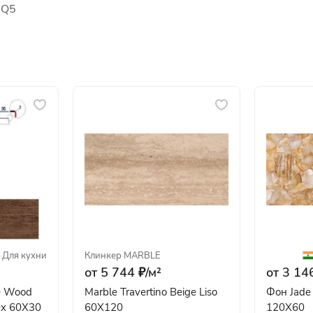
6Q5
·
Для кухни
Клинкер
·
MARBLE
от 5 744 ₽/
м²
от 3 146
fe Wood
Marble Travertino Beige Liso
Фон Jade 
Dx 60X30
60X120
120X60