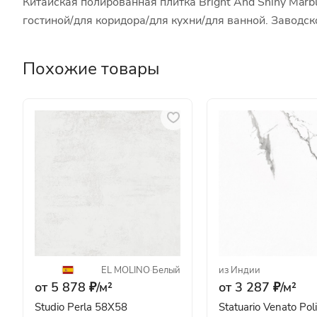
Китайская полированная плитка Bright And Shiny Marb
гостиной/для коридора/для кухни/для ванной. Заводс
Похожие товары
EL MOLINO
·
Белый
из Индии
от 5 878 ₽/
м²
от 3 287 ₽/
м²
Studio Perla 58X58
Statuario Venato Pol