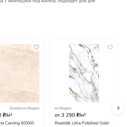
ка с имитацией под камень подойдет для для
Gravita
·
из Индии
из Индии
 ₽/
м²
от 3 290 ₽/
м²
ma Carving 60X60
Realistik Lima Polished Gold