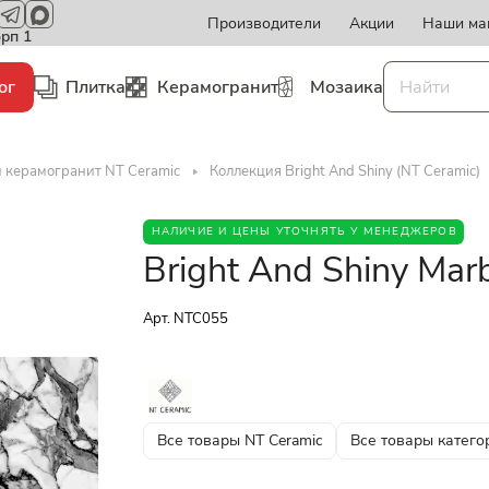
Производители
Акции
Наши ма
орп 1
ог
Плитка
Керамогранит
Мозаика
и керамогранит NT Ceramic
Коллекция Bright And Shiny (NT Ceramic)
НАЛИЧИЕ И ЦЕНЫ УТОЧНЯТЬ У МЕНЕДЖЕРОВ
Bright And Shiny Mar
Арт.
NTC055
Все товары NT Ceramic
Все товары катего