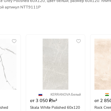
le Grey Polished 60X120, цвет белый, размер 60x120. плит
кой артикул NTT9111P
KERRANOVA
·
Белый
от 3 050 ₽/
м²
от 2 850
ished
Skala White Polished 60x120
Rock Cre