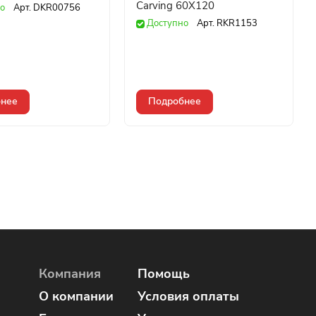
Carving 60X120
о
Арт.
DKR00756
Доступно
Арт.
RKR1153
нее
Подробнее
Компания
Помощь
О компании
Условия оплаты