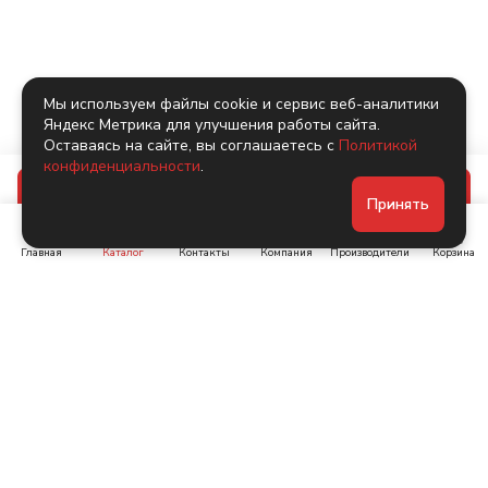
Мы используем файлы cookie и сервис веб-аналитики
Яндекс Метрика для улучшения работы сайта.
Оставаясь на сайте, вы соглашаетесь с
Политикой
конфиденциальности
.
В корзину
Принять
Главная
Каталог
Контакты
Компания
Производители
Корзина
Ленинский пр-т, д. 134
Коломяжский пр. 15, корп
1
+7 (905) 222-40-44
+7 (960) 283-67-89
Интернет-магазин
Связаться с нами
Каталог